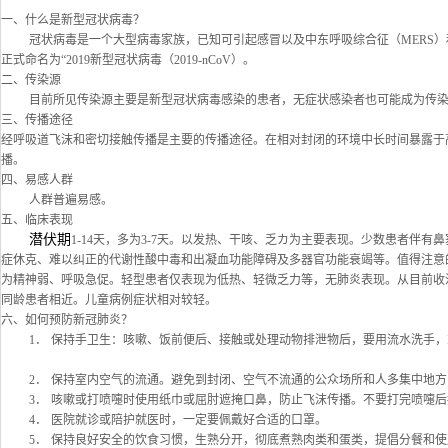
一、
什么是新型冠状病毒？
冠状病毒是一个大型病毒家族，已知可引起感冒以及中东呼吸综合征（MERS）
正式命名为
“2019
新型冠状病毒（
2019-nCoV
）。
二、
传染源
目前所见传染源主要是新型冠状病毒感染的患者，无症状感染者也可能成为传
三、
传播途径
经呼吸道飞沫和密切接触传播是主要的传播途径。在相对封闭的环境中长时间暴露于
播。
四、
易感人群
人群普遍易感。
五、
临床表现
潜伏期
1-14
天，多为3-7
天。以发热、干咳、乏カ为主要表现。少数患者伴有鼻
症休克、难以纠正的代谢性酸中毒和出凝血功能障碍及多器官功能衰竭等。值得注意
为精神弱、呼吸急促。
轻型患者仅表现为低热、轻微乏力等，无肺炎表现。
从目前收
同龄患者相近。
儿童病例症状相对较轻。
六、
如何预防新冠肺炎？
1．
保持手卫生：咳嗽、饭前便后、接触或处理动物排泄物后，要用流水洗手，
2．
保持室内空气的流通。避免到封闭、空气不流通的公众场所和人多集中地方
3．
咳嗽或打喷嚏时使用纸巾或屈肘遮掩口鼻，防止飞沫传播。不要打完喷嚏后
4．
医院就诊或陪护就医时，一定要佩戴好合适的口罩。
5．
保持良好安全的饮食习惯，生熟分开，彻底煮熟肉类和蛋类，提倡分餐和使